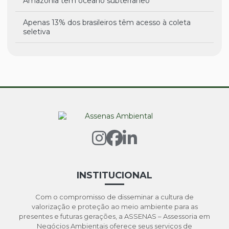
Amazônia tem oceano subterrâneo
Apenas 13% dos brasileiros têm acesso à coleta
seletiva
APP
Aquecimento global é debatido com os jovens e o
governo
As 5 maiores tendências da mobilidade urbana
Brasil e Alemanha assinam acordo para
investimentos no setor socioambiental
Brasil e Alemanha garantem menos carbono
INSTITUCIONAL
Brasil e Alemanha investem em preservação
Com o compromisso de disseminar a cultura de
Brasil e Coreia investem em gestão do lixo
valorização e proteção ao meio ambiente para as
presentes e futuras gerações, a ASSENAS – Assessoria em
Brasil fecha acordo para zerar emissão de gases
Negócios Ambientais oferece seus serviços de