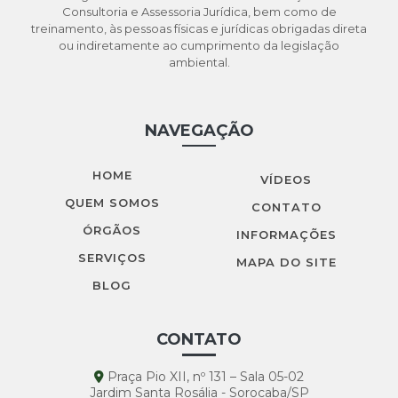
estufa até 2100
Consultoria e Assessoria Jurídica, bem como de
treinamento, às pessoas físicas e jurídicas obrigadas direta
ou indiretamente ao cumprimento da legislação
Brasil poderia produzir um terço de energia de Itaipu
ambiental.
a partir do lixo
Brasil sediará centro de monitoramento de qualidade
de água para América Latina e Caribe
NAVEGAÇÃO
Brasil terá R$ 9,9 mi para camada de ozônio.
HOME
VÍDEOS
Busca-se boas ideias para resíduos sólidos
QUEM SOMOS
CONTATO
ÓRGÃOS
Cadê minha água?
INFORMAÇÕES
SERVIÇOS
MAPA DO SITE
Campanha de doação de vidro incentiva aleitamento
BLOG
materno
Cetesb abre consulta pública sobre proposta de
CONTATO
revisão de métodos de mineração por dragagem
Praça Pio XII, nº 131 – Sala 05-02
Cetesb amplia em 30% rede automática de
Jardim Santa Rosália - Sorocaba/SP
monitoramento de qualidade do ar