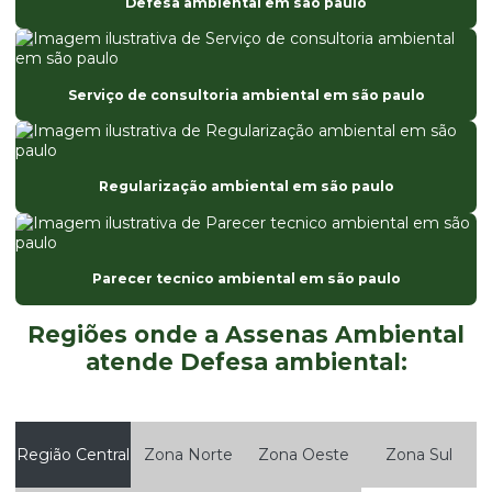
Defesa ambiental em são paulo
Compensação ambiental por supressão de vegetação
Consulta de licenciamento cetesb
Serviço de consultoria ambiental em são paulo
Consultoria ambiental
Consultoria ambiental em são paulo
Regularização ambiental em são paulo
Consultoria ambiental online
Consultoria ambiental preço
Consultoria ambiental são paulo
Parecer tecnico ambiental em são paulo
Consultoria ambiental serviços
Regiões onde a Assenas Ambiental
Consultoria ambiental serviços em são paulo
atende Defesa ambiental:
Consultoria ambiental sp
Consultoria ambiental valor
Região Central
Zona Norte
Zona Oeste
Zona Sul
Consultoria de meio ambiente