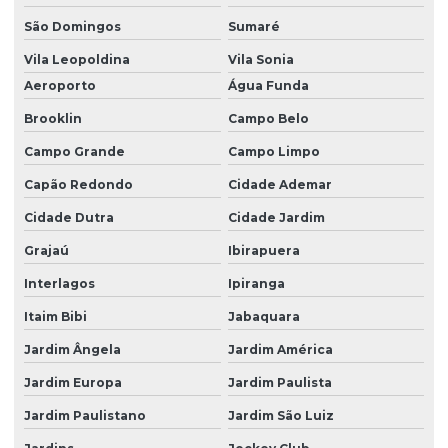
Empresa de gerenciamento de resíduos
São Domingos
Sumaré
Empresa de gerenciamento de resíduos em são paulo
Vila Leopoldina
Vila Sonia
Aeroporto
Água Funda
Empresa de gestão de resíduos sólidos
Brooklin
Campo Belo
Empresa de logistica reversa
Campo Grande
Campo Limpo
Empresa de logistica reversa em são paulo
Capão Redondo
Cidade Ademar
Empresa de pgrss
Cidade Dutra
Cidade Jardim
Empresa prestadora de serviços ambientais
Grajaú
Ibirapuera
Empresa de regularização ambiental
Interlagos
Ipiranga
Empresa de serviços ambientais
Itaim Bibi
Jabaquara
Empresas de remediação de áreas contaminadas
Jardim Ângela
Jardim América
Estudo de impacto ambiental
Jardim Europa
Jardim Paulista
Jardim Paulistano
Jardim São Luiz
Estudo de impacto ambiental preço