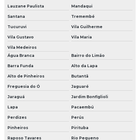
Diagnóstico ambiental
Lauzane Paulista
Mandaqui
Diagnóstico ambiental prévio
Santana
Tremembé
Eia rima licença prévia
Tucuruvi
Vila Guilherme
Eia rima preço
Vila Gustavo
Vila Maria
Emissão de cadri
Vila Medeiros
Água Branca
Bairro do Limão
Emissão de cadri cetesb
Barra Funda
Alto da Lapa
Emissão de cadri em são paulo
Alto de Pinheiros
Butantã
Emissão de mtr
Freguesia do Ó
Jaguaré
Emissão mtr cetesb
Jaraguá
Jardim Bonfiglioli
Empresa de auditoria ambiental
Lapa
Pacaembú
Empresa de auditoria ambiental em são paulo
Perdizes
Perús
Empresa de cadri
Pinheiros
Pirituba
Empresa de destinação de resíduos
Raposo Tavares
Rio Pequeno