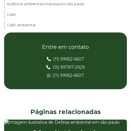
Auditoria ambiental empresa em são paulo
Cadri
Cadri ambiental
Cadri ambiental em são paulo
Entre em contato
Cadri certificado
Cadri certificado em são paulo
(11) 99952-6607
(15) 99787-2929
Cadri preço
(11) 99952-6607
Cadri em são paulo
Cadri valor
Cdl certificado de dispensa de licença
Cetesb plano de logistica reversa
Páginas relacionadas
Compensação ambiental
Compensação ambiental loteamento