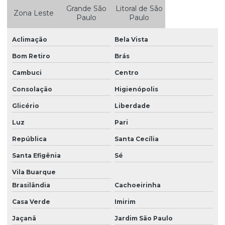
Grande São
Litoral de São
Consultoria residuos
Zona Leste
Paulo
Paulo
Consultoria residuos em são paulo
Aclimação
Bela Vista
Consultoria residuos solidos
Bom Retiro
Brás
Contrato prestação de serviço consultoria ambiental
Cambuci
Centro
Custo pgrs
Consolação
Higienópolis
Defesa ambiental
Glicério
Liberdade
Defesa ambiental em são paulo
Luz
Pari
Destinação de resíduos
República
Santa Cecília
Destinação de resíduos da construção civil
Santa Efigênia
Sé
Destinação de resíduos industriais
Vila Buarque
Brasilândia
Cachoeirinha
Destinação de resíduos sólidos
Casa Verde
Imirim
Destinação de resíduos sólidos em são paulo
Jaçanã
Jardim São Paulo