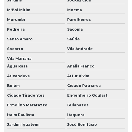
Jardins
Jockey Club
Estudo de impacto ambiental em são paulo
M'Boi Mirim
Moema
Estudo de impacto de vizinhança eiv
Morumbi
Parelheiros
Gerenciamento de resíduos
Pedreira
Sacomã
Gerenciamento de resíduos ambientais
Santo Amaro
Saúde
Gerenciamento de resíduos na construção civil
Socorro
Vila Andrade
Gerenciamento de resíduos hospitalares
Vila Mariana
Gerenciamento de resíduos hospitalares em são paulo
Água Rasa
Anália Franco
Gerenciamento de resíduos industriais
Aricanduva
Artur Alvim
Belém
Cidade Patriarca
Gerenciamento de resíduos industriais em são paulo
Cidade Tiradentes
Engenheiro Goulart
Gerenciamento de resíduos químicos
Ermelino Matarazzo
Guianazes
Gerenciamento de resíduos em são paulo
Itaim Paulista
Itaquera
Inventario fauna e flora
Jardim Iguatemi
José Bonifácio
Inventário de resíduos