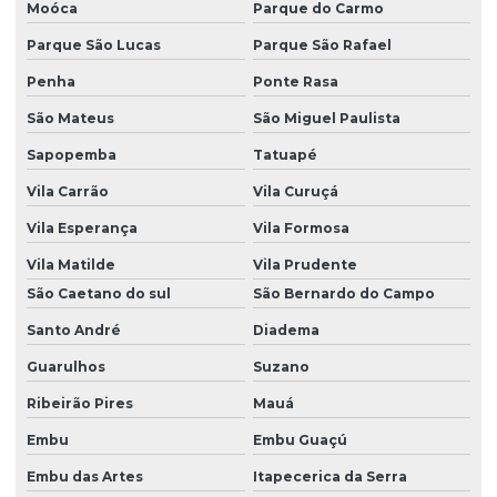
Moóca
Parque do Carmo
Inventário de resíduos em são paulo
Parque São Lucas
Parque São Rafael
Inventário de resíduos sólidos
Penha
Ponte Rasa
Inventário de resíduos sólidos industriais
São Mateus
São Miguel Paulista
Investigação área contaminada
Sapopemba
Tatuapé
Investigação área contaminada em são paulo
Vila Carrão
Vila Curuçá
Licença ambiental para coleta de lixo
Vila Esperança
Vila Formosa
Vila Matilde
Vila Prudente
Licença ambiental para coleta de lixo em são paulo
São Caetano do sul
São Bernardo do Campo
Licença ambiental para corte de arvores
Santo André
Diadema
Licença ambiental para empresa
Guarulhos
Suzano
Licença ambiental para empresa em são paulo
Ribeirão Pires
Mauá
Licença ambiental para lavra garimpeira
Embu
Embu Guaçú
Licença ambiental lp li lo
Embu das Artes
Itapecerica da Serra