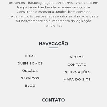
presentes e futuras gerações, a ASSENAS – Assessoria em
Logística reversa ambiental
Negócios Ambientais oferece seus serviços de
Consultoria e Assessoria Jurídica, bem como de
Logística reversa para as empresas
treinamento, às pessoas físicas e jurídicas obrigadas direta
Logistica reversa cetesb
ou indiretamente ao cumprimento da legislação
ambiental.
Logística reversa meio ambiente
Manifesto de transporte de resíduos mtr
NAVEGAÇÃO
Manifesto de transporte de resíduos são paulo
Orçamento licenciamento ambiental
HOME
VÍDEOS
QUEM SOMOS
Orçamento pgrs
CONTATO
ÓRGÃOS
INFORMAÇÕES
Outorga de água
SERVIÇOS
MAPA DO SITE
Outorga de água para poço artesiano
BLOG
Outorga de água para poço artesiano em são paulo
Outorga de água em são paulo
CONTATO
Outorga de água superficial