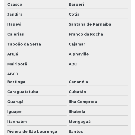
Licença ambiental orçamento
Osasco
Barueri
Licença ambiental para transporte de produtos pergoso
Jandira
Cotia
Itapevi
Santana de Parnaíba
Licença corte de arvores
Caierias
Franco da Rocha
Licença corte de arvores em são paulo
Taboão da Serra
Cajamar
Licença prévia e de instalação
Arujá
Alphaville
Licença prévia de instalação e de operação
Mairiporã
ABC
Licença prévia de instalação e de operação em são paulo
ABCD
Licença prévia e de instalação em são paulo
Bertioga
Cananéia
Licença de produtos controlados
Caraguatatuba
Cubatão
Licencamento ambiental empresa
Guarujá
Ilha Comprida
Licenciamento ambiental para construção civil
Iguape
Ilhabela
Itanhaém
Mongaguá
Licenciamento ambiental para construção civil em sp
Riviera de São Lourenço
Santos
Licenciamento ambiental empresa em são paulo