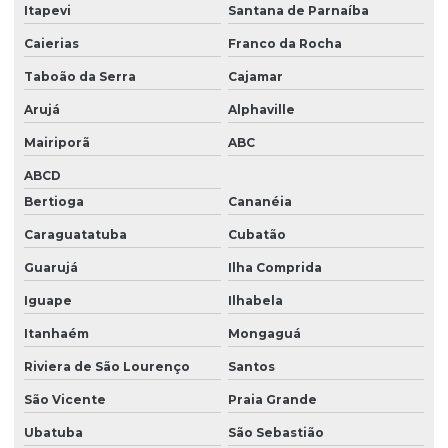
Licença corte de arvores
Itapevi
Santana de Parnaíba
Licença corte de arvores em são paulo
Caierias
Franco da Rocha
Licença prévia e de instalação
Taboão da Serra
Cajamar
Arujá
Alphaville
Licença prévia de instalação e de operação
Mairiporã
ABC
Licença prévia de instalação e de operação em são paulo
ABCD
Licença prévia e de instalação em são paulo
Bertioga
Cananéia
Licença de produtos controlados
Caraguatatuba
Cubatão
Licencamento ambiental empresa
Guarujá
Ilha Comprida
Licenciamento ambiental para construção civil
Iguape
Ilhabela
Licenciamento ambiental para construção civil em sp
Itanhaém
Mongaguá
Licenciamento ambiental empresa em são paulo
Riviera de São Lourenço
Santos
São Vicente
Praia Grande
Licenciamento ambiental estadual
Ubatuba
São Sebastião
Licenciamento ambiental estadual em são paulo