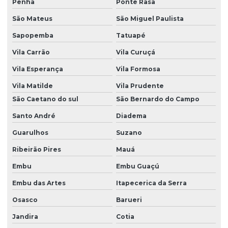
Penha
Ponte Rasa
Inventário de resíduos sólidos industriais
São Mateus
São Miguel Paulista
Investigação área contaminada
Sapopemba
Tatuapé
Investigação área contaminada em são paulo
Vila Carrão
Vila Curuçá
Licença ambiental para coleta de lixo
Vila Esperança
Vila Formosa
Licença ambiental para coleta de lixo em são paulo
Vila Matilde
Vila Prudente
São Caetano do sul
São Bernardo do Campo
Licença ambiental para corte de arvores
Santo André
Diadema
Licença ambiental para empresa
Guarulhos
Suzano
Licença ambiental para empresa em são paulo
Ribeirão Pires
Mauá
Licença ambiental para lavra garimpeira
Embu
Embu Guaçú
Licença ambiental lp li lo
Embu das Artes
Itapecerica da Serra
Licença ambiental orçamento
Osasco
Barueri
Licença ambiental para transporte de produtos pergoso
Jandira
Cotia