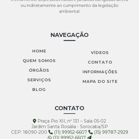
Logistica reversa cetesb
ou indiretamente ao cumprimento da legislação
ambiental.
Logística reversa meio ambiente
Manifesto de transporte de resíduos mtr
NAVEGAÇÃO
Manifesto de transporte de resíduos são paulo
Orçamento licenciamento ambiental
HOME
VÍDEOS
Orçamento pgrs
QUEM SOMOS
CONTATO
Outorga de água
ÓRGÃOS
INFORMAÇÕES
SERVIÇOS
Outorga de água para poço artesiano
MAPA DO SITE
BLOG
Outorga de água para poço artesiano em são paulo
Outorga de água em são paulo
CONTATO
Outorga de água superficial
Praça Pio XII, nº 131 – Sala 05-02
Outorga de uso de água subterrânea
Jardim Santa Rosália - Sorocaba/SP
CEP: 18090-200
(11) 99952-6607
(15) 99787-2929
Palestras ambientais
(11) 99952-6607