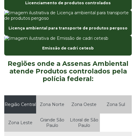
Licenciamento de produtos controlados
Consultoria ambiental
Consultoria ambiental em são paulo
Licença ambiental para transporte de produtos pergoso
Consultoria ambiental online
Consultoria ambiental preço
Emissão de cadri cetesb
Consultoria ambiental são paulo
Regiões onde a Assenas Ambiental
Consultoria ambiental serviços
atende Produtos controlados pela
Consultoria ambiental serviços em são paulo
polícia federal:
Consultoria ambiental sp
Consultoria ambiental valor
Região Central
Zona Norte
Zona Oeste
Zona Sul
Consultoria de meio ambiente
Consultoria residuos
Grande São
Litoral de São
Zona Leste
Paulo
Paulo
Consultoria residuos em são paulo