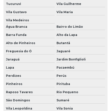
Tucuruvi
Vila Guilherme
Eia rima preço
Vila Gustavo
Vila Maria
Emissão de cadri
Vila Medeiros
Emissão de cadri cetesb
Água Branca
Bairro do Limão
Emissão de cadri em são paulo
Barra Funda
Alto da Lapa
Alto de Pinheiros
Butantã
Emissão de mtr
Freguesia do Ó
Jaguaré
Emissão mtr cetesb
Jaraguá
Jardim Bonfiglioli
Empresa de auditoria ambiental
Lapa
Pacaembú
Empresa de auditoria ambiental em são paulo
Perdizes
Perús
Empresa de cadri
Pinheiros
Pirituba
Empresa de destinação de resíduos
Raposo Tavares
Rio Pequeno
Empresa de gerenciamento de resíduos
São Domingos
Sumaré
Empresa de gerenciamento de resíduos em são paulo
Vila Leopoldina
Vila Sonia