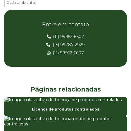
Cadri ambiental
Cadri ambiental em são paulo
Entre em contato
Cadri certificado
Cadri certificado em são paulo
(11) 99952-6607
(15) 99787-2929
Cadri preço
(11) 99952-6607
Cadri em são paulo
Cadri valor
Cdl certificado de dispensa de licença
Cetesb plano de logistica reversa
Páginas relacionadas
Compensação ambiental
Compensação ambiental loteamento
Licença de produtos controlados
Compensação ambiental por supressão de vegetação
Consulta de licenciamento cetesb