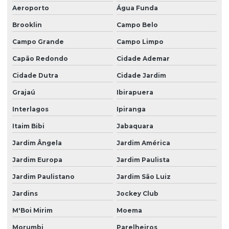
Aeroporto
Água Funda
Empresa de gestão de resíduos sólidos
Brooklin
Campo Belo
Empresa de logistica reversa
Campo Grande
Campo Limpo
Empresa de logistica reversa em são paulo
Capão Redondo
Cidade Ademar
Empresa de pgrss
Cidade Dutra
Cidade Jardim
Empresa prestadora de serviços ambientais
Grajaú
Ibirapuera
Empresa de regularização ambiental
Interlagos
Ipiranga
Empresa de serviços ambientais
Itaim Bibi
Jabaquara
Empresas de remediação de áreas contaminadas
Jardim Ângela
Jardim América
Estudo de impacto ambiental
Jardim Europa
Jardim Paulista
Estudo de impacto ambiental preço
Jardim Paulistano
Jardim São Luiz
Estudo de impacto ambiental em são paulo
Jardins
Jockey Club
M'Boi Mirim
Moema
Estudo de impacto de vizinhança eiv
Morumbi
Parelheiros