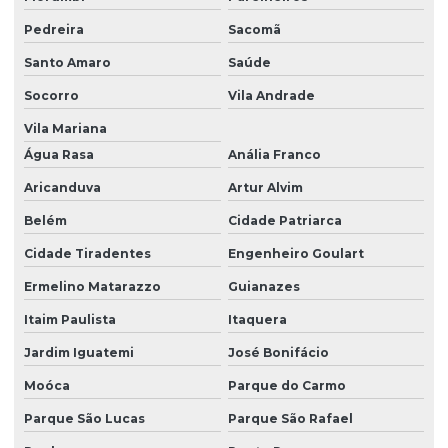
Gerenciamento de resíduos
Pedreira
Sacomã
Gerenciamento de resíduos ambientais
Santo Amaro
Saúde
Gerenciamento de resíduos na construção civil
Socorro
Vila Andrade
Gerenciamento de resíduos hospitalares
Vila Mariana
Gerenciamento de resíduos hospitalares em são paulo
Água Rasa
Anália Franco
Gerenciamento de resíduos industriais
Aricanduva
Artur Alvim
Gerenciamento de resíduos industriais em são paulo
Belém
Cidade Patriarca
Gerenciamento de resíduos químicos
Cidade Tiradentes
Engenheiro Goulart
Ermelino Matarazzo
Guianazes
Gerenciamento de resíduos em são paulo
Itaim Paulista
Itaquera
Inventario fauna e flora
Jardim Iguatemi
José Bonifácio
Inventário de resíduos
Moóca
Parque do Carmo
Inventário de resíduos em são paulo
Parque São Lucas
Parque São Rafael
Inventário de resíduos sólidos