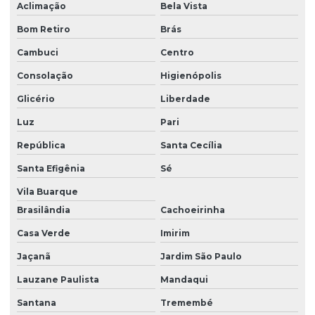
Aclimação
Bela Vista
Consultoria residuos solidos
Bom Retiro
Brás
Contrato prestação de serviço consultoria ambiental
Cambuci
Centro
Custo pgrs
Consolação
Higienópolis
Defesa ambiental
Glicério
Liberdade
Defesa ambiental em são paulo
Luz
Pari
Destinação de resíduos
República
Santa Cecília
Destinação de resíduos da construção civil
Santa Efigênia
Sé
Destinação de resíduos industriais
Vila Buarque
Brasilândia
Cachoeirinha
Destinação de resíduos sólidos
Casa Verde
Imirim
Destinação de resíduos sólidos em são paulo
Jaçanã
Jardim São Paulo
Diagnóstico ambiental
Lauzane Paulista
Mandaqui
Diagnóstico ambiental prévio
Santana
Tremembé
Eia rima licença prévia