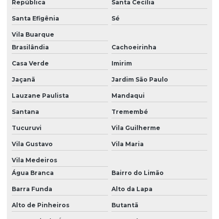
República
Santa Cecília
Destinação de resíduos industriais
Santa Efigênia
Sé
Destinação de resíduos sólidos
Vila Buarque
Brasilândia
Cachoeirinha
Destinação de resíduos sólidos em são paulo
Casa Verde
Imirim
Diagnóstico ambiental
Jaçanã
Jardim São Paulo
Diagnóstico ambiental prévio
Lauzane Paulista
Mandaqui
Eia rima licença prévia
Santana
Tremembé
Eia rima preço
Tucuruvi
Vila Guilherme
Emissão de cadri
Vila Gustavo
Vila Maria
Emissão de cadri cetesb
Vila Medeiros
Emissão de cadri em são paulo
Água Branca
Bairro do Limão
Emissão de mtr
Barra Funda
Alto da Lapa
Alto de Pinheiros
Butantã
Emissão mtr cetesb