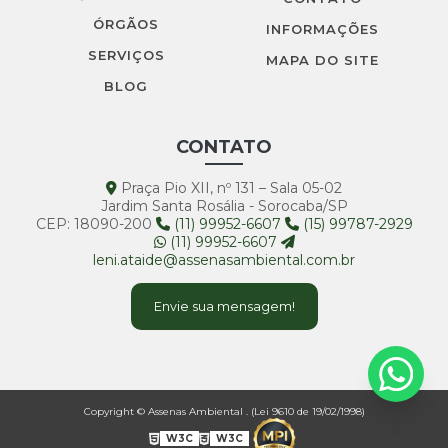
Outorga de água para poço artesiano
ÓRGÃOS
INFORMAÇÕES
SERVIÇOS
Outorga de água para poço artesiano em são paulo
MAPA DO SITE
BLOG
Outorga de água em são paulo
Outorga de água superficial
CONTATO
Outorga de uso de água subterrânea
Praça Pio XII, nº 131 – Sala 05-02
Palestras ambientais
Jardim Santa Rosália - Sorocaba/SP
CEP: 18090-200
(11) 99952-6607
(15) 99787-2929
Palestras ambientais em são paulo
(11) 99952-6607
leni.ataide@assenasambiental.com.br
Parecer juridico ambiental
Envie sua mensagem!
Parecer juridico ambiental em são paulo
Parecer jurídico licenciamento ambiental
Parecer tecnico ambiental
Copyright © Assenas Ambiental . (Lei 9610 de 19/02/1998)
Parecer tecnico ambiental em são paulo
W3C
W3C