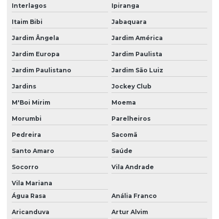
Interlagos
Ipiranga
Empresas de remediação de áreas contaminadas
Itaim Bibi
Jabaquara
Estudo de impacto ambiental
Jardim Ângela
Jardim América
Estudo de impacto ambiental preço
Jardim Europa
Jardim Paulista
Estudo de impacto ambiental em são paulo
Jardim Paulistano
Jardim São Luiz
Estudo de impacto de vizinhança eiv
Jardins
Jockey Club
M'Boi Mirim
Moema
Gerenciamento de resíduos
Morumbi
Parelheiros
Gerenciamento de resíduos ambientais
Pedreira
Sacomã
Gerenciamento de resíduos na construção civil
Santo Amaro
Saúde
Gerenciamento de resíduos hospitalares
Socorro
Vila Andrade
Gerenciamento de resíduos hospitalares em são paulo
Vila Mariana
Gerenciamento de resíduos industriais
Água Rasa
Anália Franco
Gerenciamento de resíduos industriais em são paulo
Aricanduva
Artur Alvim