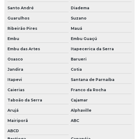
Santo André
Diadema
Licença ambiental para empresa em são paulo
Guarulhos
Suzano
Licença ambiental para lavra garimpeira
Ribeirão Pires
Mauá
Licença ambiental lp li lo
Embu
Embu Guaçú
Licença ambiental orçamento
Embu das Artes
Itapecerica da Serra
Licença ambiental para transporte de produtos pergoso
Osasco
Barueri
Licença corte de arvores
Jandira
Cotia
Licença corte de arvores em são paulo
Itapevi
Santana de Parnaíba
Licença prévia e de instalação
Caierias
Franco da Rocha
Licença prévia de instalação e de operação
Taboão da Serra
Cajamar
Arujá
Alphaville
Licença prévia de instalação e de operação em são paulo
Mairiporã
ABC
Licença prévia e de instalação em são paulo
ABCD
Licença de produtos controlados
Bertioga
Cananéia