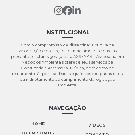
Licenciamento ambiental simplificado
Licenciamento Cetesb
Licenciamento cetesb em são paulo
INSTITUCIONAL
Licenciamento de produtos controlados
Logística reversa ambiental
Com o compromisso de disseminar a cultura de
valorização e proteção ao meio ambiente para as
Logística reversa para as empresas
presentes e futuras gerações, a ASSENAS – Assessoria em
Negócios Ambientais oferece seus serviços de
Logistica reversa cetesb
Consultoria e Assessoria Jurídica, bem como de
treinamento, às pessoas físicas e jurídicas obrigadas direta
Logística reversa meio ambiente
ou indiretamente ao cumprimento da legislação
ambiental.
Manifesto de transporte de resíduos mtr
Manifesto de transporte de resíduos são paulo
NAVEGAÇÃO
Orçamento licenciamento ambiental
Orçamento pgrs
HOME
VÍDEOS
Outorga de água
QUEM SOMOS
CONTATO