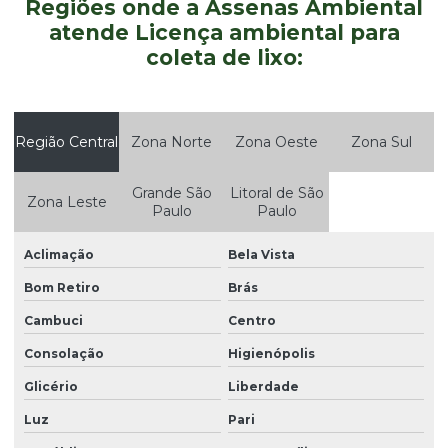
Regiões onde a Assenas Ambiental
Consultoria ambiental serviços em são paulo
atende Licença ambiental para
Consultoria ambiental sp
coleta de lixo:
Consultoria ambiental valor
Consultoria de meio ambiente
Região Central
Zona Norte
Zona Oeste
Zona Sul
Consultoria residuos
Consultoria residuos em são paulo
Grande São
Litoral de São
Zona Leste
Paulo
Paulo
Consultoria residuos solidos
Aclimação
Bela Vista
Contrato prestação de serviço consultoria ambiental
Bom Retiro
Brás
Custo pgrs
Cambuci
Centro
Defesa ambiental
Consolação
Higienópolis
Defesa ambiental em são paulo
Glicério
Liberdade
Destinação de resíduos
Luz
Pari
Destinação de resíduos da construção civil