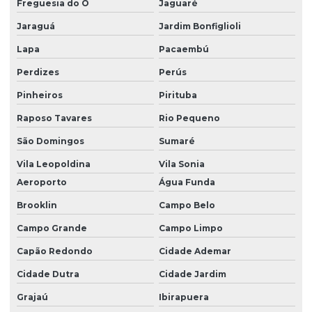
Freguesia do Ó
Jaguaré
Empresa de auditoria ambiental
Jaraguá
Jardim Bonfiglioli
Empresa de auditoria ambiental em são paulo
Lapa
Pacaembú
Empresa de cadri
Perdizes
Perús
Empresa de destinação de resíduos
Pinheiros
Pirituba
Empresa de gerenciamento de resíduos
Raposo Tavares
Rio Pequeno
Empresa de gerenciamento de resíduos em são paulo
São Domingos
Sumaré
Empresa de gestão de resíduos sólidos
Vila Leopoldina
Vila Sonia
Aeroporto
Água Funda
Empresa de logistica reversa
Brooklin
Campo Belo
Empresa de logistica reversa em são paulo
Campo Grande
Campo Limpo
Empresa de pgrss
Capão Redondo
Cidade Ademar
Empresa prestadora de serviços ambientais
Cidade Dutra
Cidade Jardim
Empresa de regularização ambiental
Grajaú
Ibirapuera
Empresa de serviços ambientais