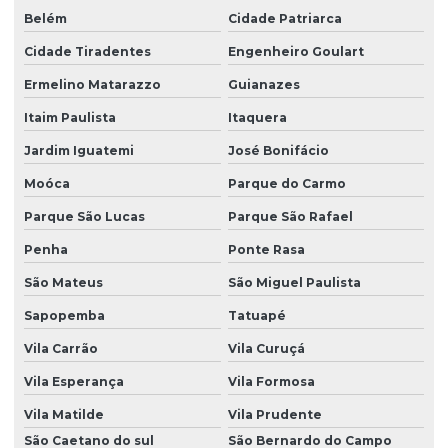
Gerenciamento de resíduos químicos
Belém
Cidade Patriarca
Gerenciamento de resíduos em são paulo
Cidade Tiradentes
Engenheiro Goulart
Ermelino Matarazzo
Guianazes
Inventario fauna e flora
Itaim Paulista
Itaquera
Inventário de resíduos
Jardim Iguatemi
José Bonifácio
Inventário de resíduos em são paulo
Moóca
Parque do Carmo
Inventário de resíduos sólidos
Parque São Lucas
Parque São Rafael
Inventário de resíduos sólidos industriais
Penha
Ponte Rasa
Investigação área contaminada
São Mateus
São Miguel Paulista
Investigação área contaminada em são paulo
Sapopemba
Tatuapé
Licença ambiental para coleta de lixo
Vila Carrão
Vila Curuçá
Licença ambiental para coleta de lixo em são paulo
Vila Esperança
Vila Formosa
Licença ambiental para corte de arvores
Vila Matilde
Vila Prudente
São Caetano do sul
São Bernardo do Campo
Licença ambiental para empresa